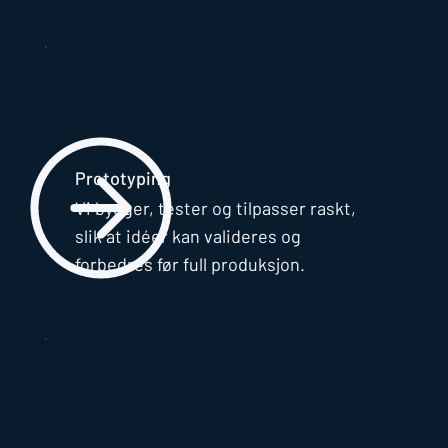
Prototyping
Vi bygger, tester og tilpasser raskt,
slik at idéer kan valideres og
forbedres før full produksjon.